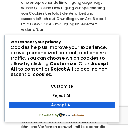
eine entsprechende Einwilligung abgefragt
wurde (z. B. eine Einwilligung zur Speicherung
von Cookies), erfolgt die Verarbeitung
ausschließlich auf Grundlage von Art. 6 Abs. 1
lit. a DSGVO; die Einwilligung ist jederzeit
widerrufbar.
We respect your privacy
8. Onlinemarketing
Cookies help us improve your experience,
deliver personalized content, and analyze
traffic. You can choose which cookies to
Wir verarbeiten personenbezogene Daten zu
allow by clicking
Customize
. Click
Accept
Zwecken des Onlinemarketings, worunter
All
to consent or
Reject All
to decline non-
insbesondere die Vermarktung von
essential cookies.
Werbeflächen oder Darstellung von
werbenden und sonstigen Inhalten
(zusammenfassend als “Inhalte” bezeichnet)
Customize
anhand potentieller Interessen der Nutzer
Reject All
sowie die Messung ihrer Effektivität fallen
kann.
Accept All
Zu diesen Zwecken werden sogenannte
Powered by
Nutzerprofile angelegt und in einer Datei
(sogenannte “Cookie”) gespeichert oder
ähnliche Verfahren genutzt, mittels derer die