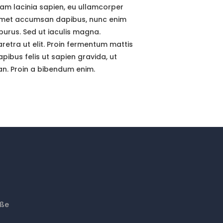
iam lacinia sapien, eu ullamcorper
it amet accumsan dapibus, nunc enim
purus. Sed ut iaculis magna.
retra ut elit. Proin fermentum mattis
pibus felis ut sapien gravida, ut
an. Proin a bibendum enim.
aße