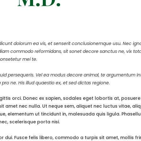
s dicunt dolorum ea vis, et senserit conclusionemque usu. Nec ign
m commodo reformidans, sit sonet decore sanctus ne, vix tota e
consetetur mei te.
iquid persequeris. Vel ea modus decore animal, te argumentum in
ro ne. His illud quaestio ex, et sed dictas regione.
ttis orci. Donec ex sapien, sodales eget lobortis at, posuere 
 amet nec nulla. Ut neque sem, aliquet nec luctus vitae, aliqu
elementum ut tincidunt in, malesuada quis ligula. Phasellus q
ec, scelerisque porta nisi.
ui. Fusce felis libero, commodo a turpis sit amet, mollis fring