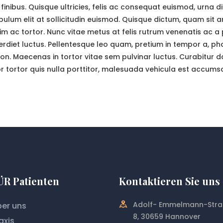
finibus. Quisque ultricies, felis ac consequat euismod, urna d
tibulum elit at sollicitudin euismod. Quisque dictum, quam s
im ac tortor. Nunc vitae metus at felis rutrum venenatis ac a 
diet luctus. Pellentesque leo quam, pretium in tempor a, pha
on. Maecenas in tortor vitae sem pulvinar luctus. Curabitur da
r tortor quis nulla porttitor, malesuada vehicula est accums
ÜR Patienten
Kontaktieren Sie uns
Adolf- Emmelmann-Str
er uns
8, 30659 Hannover
axis