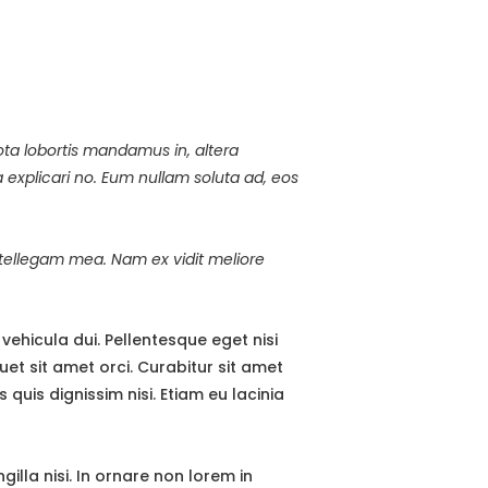
ota lobortis mandamus in, altera
xplicari no. Eum nullam soluta ad, eos
tellegam mea. Nam ex vidit meliore
vehicula dui. Pellentesque eget nisi
et sit amet orci. Curabitur sit amet
uis dignissim nisi. Etiam eu lacinia
illa nisi. In ornare non lorem in