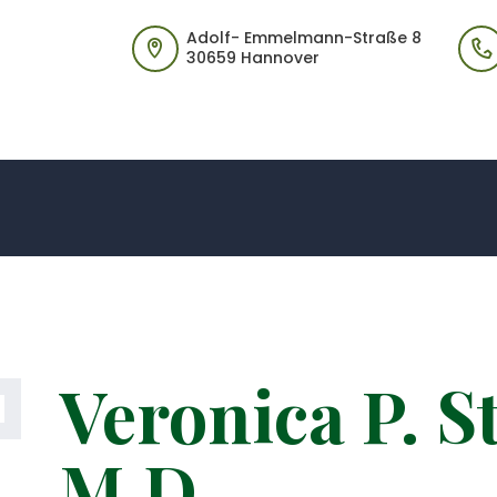
Adolf- Emmelmann-Straße 8
PRAXIS
30659 Hannover
Ismael Khorsheed
KONTAKT
Orthopaedie Hannover Bothfeld
Veronica P. S
M.D.