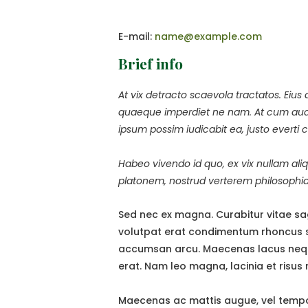
E-mail:
name@example.com
Brief info
At vix detracto scaevola tractatos. Eiu
quaeque imperdiet ne nam. At cum audia
ipsum possim iudicabit ea, justo everti 
Habeo vivendo id quo, ex vix nullam al
platonem, nostrud verterem philosophia p
Sed nec ex magna. Curabitur vitae sagi
volutpat erat condimentum rhoncus sit
accumsan arcu. Maecenas lacus neque, 
erat. Nam leo magna, lacinia et risus n
Maecenas ac mattis augue, vel tempor d