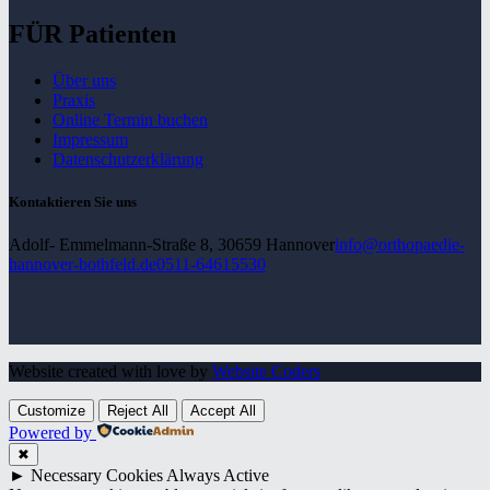
FÜR Patienten
Über uns
Praxis
Online Termin buchen
Impressum
Datenschutz­erklärung
Kontaktieren Sie uns
Adolf- Emmelmann-Straße 8, 30659 Hannover
info@orthopaedie-
hannover-bothfeld.de
0511-64615530
Website created with love by
Website Coders
Customize
Reject All
Accept All
Powered by
✖
►
Necessary Cookies
Always Active