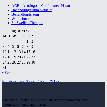
ACP – Autologous Conditioned Plasma
Bahandlungsraum VelusJet
Behandlungsraum
Wartezimmer
Stoßwellen-Therapie
August 2026
M
T
W
T
F
S
S
1
2
3
4
5
6
7
8
9
10
11
12
13
14
15
16
17
18
19
20
21
22
23
24
25
26
27
28
29
30
31
« Feb
Body
Bones
Disease
Medicine
Orthopedic
Wellness
Wir bieten Ihnen eine Vielzahl anerkannter konservativer
Therapieformen... mehr lesen